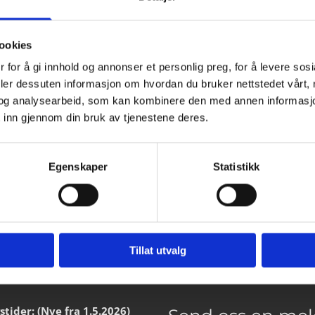
e funksjoner ikke blir tilgjengelige.
cs kan dette deaktiveres på adressen:
http://tools.google.com/dl
ookies
 for å gi innhold og annonser et personlig preg, for å levere sos
asjonskapsler kan du lese på
www.allaboutcookies.org
.
deler dessuten informasjon om hvordan du bruker nettstedet vårt,
og analysearbeid, som kan kombinere den med annen informasjon d
 inn gjennom din bruk av tjenestene deres.
Egenskaper
Statistikk
Tillat utvalg
tider: (Nye fra 1.5.2026)