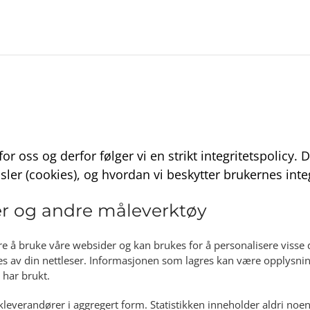
t for oss og derfor følger vi en strikt integritetspolicy
er (cookies), og hvordan vi beskytter brukernes integ
er og andre måleverktøy
ere å bruke våre websider og kan brukes for å personalisere visse
gres av din nettleser. Informasjonen som lagres kan være opplysn
 har brukt.
kkleverandører i aggregert form. Statistikken inneholder aldri noe