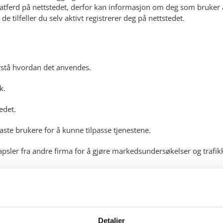
er atferd på nettstedet, derfor kan informasjon om deg som bruker
e tilfeller du selv aktivt registrerer deg på nettstedet.
rstå hvordan det anvendes.
k.
edet.
aste brukere for å kunne tilpasse tjenestene.
psler fra andre firma for å gjøre markedsundersøkelser og trafik
masjonskapsler lagres
når som helst, men dette gjør at dine personlige innstillinger for
Detaljer
psler lagres på din harddisk. Dette gir imidlertid dårligere funksjo