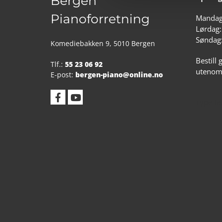
Bergen
Pianoforretning
Mandag 
Lørdag:
Søndag:
Komediebakken 9, 5010 Bergen
Bestill 
Tlf.:
55 23 06 92
utenom 
E-post:
bergen-piano@online.no
Type te