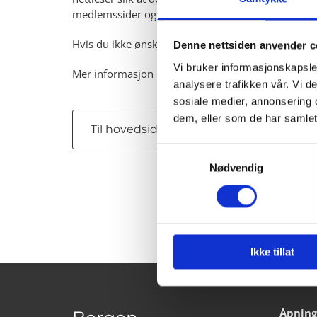
medlemssider og gjøre at deler av innhold og enkelt
Hvis du ikke ønsker å bli sporet av Google Analyti
Denne nettsiden anvender c
Vi bruker informasjonskapsler
Mer informasjon om hvordan du kan unngå inform
analysere trafikken vår. Vi 
sosiale medier, annonsering 
dem, eller som de har samlet
Til hovedsiden
Samtykkevalg
Nødvendig
Ikke tillat
Åpnings