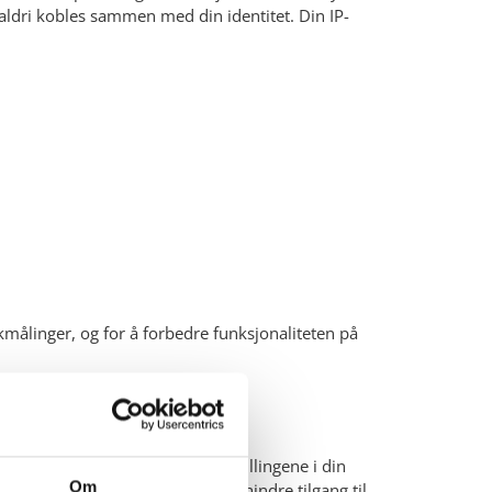
 aldri kobles sammen med din identitet. Din IP-
kmålinger, og for å forbedre funksjonaliteten på
svinner. Du kan også endre innstillingene i din
Om
nalitet på visse websider, kan forhindre tilgang til