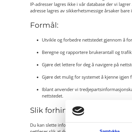
IP-adresser lagres ikke i vår database der vi lagr
adresse lagres av sikkerhetsmessige årsaker bare i d
Formål:
Utvikle og forbedre nettstedet gjennom å fo
Beregne og rapportere brukerantall og trafik
Gjøre det lettere for deg å navigere på nettst
Gjøre det mulig for systemet å kjenne igjen f
Iblant anvender vi tredjepartsinformasjonska
nettstedet.
Slik forhindrer du at infor
Du kan slette informasjonskapsler fra din harddisk 
nettleser slik at den ikke tillater at informasjonska
Samtykke